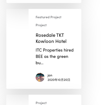
Rosedale
Featured Project
TKT
Kowloon
Project
Hotel
Rosedale TKT
Kowloon Hotel
ITC Properties hired
BEE as the green
bu…
jan
2020年10月20日
Balenciaga
Project