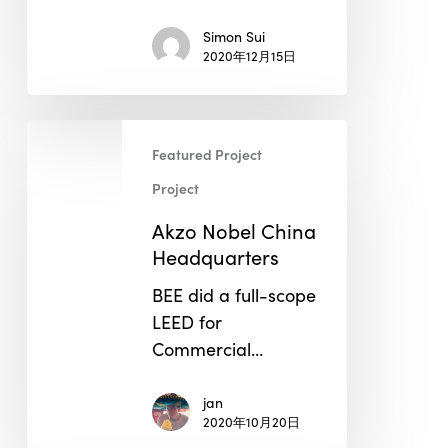
Simon Sui
2020年12月15日
Akzo
Featured Project
Nobel
China
Project
Headquarters
Akzo Nobel China
Headquarters
BEE did a full-scope
LEED for
Commercial…
jan
2020年10月20日