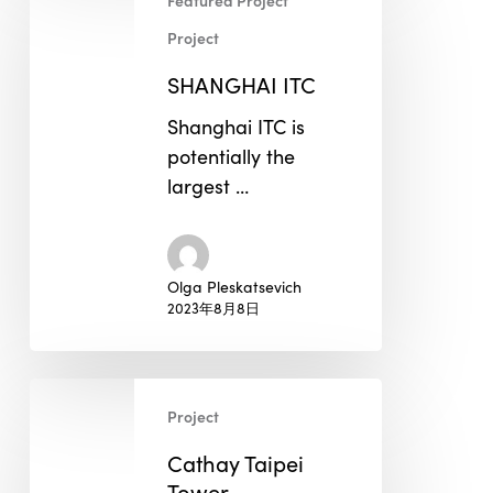
Featured Project
ITC
Project
SHANGHAI ITC
Shanghai ITC is
potentially the
largest …
Olga Pleskatsevich
2023年8月8日
Cathay
Project
Taipei
Tower
Cathay Taipei
Tower