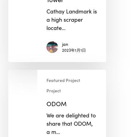
Cathay Landmark is
a high scraper
locate…
jan
2023年1月1日
ODOM
Featured Project
Project
ODOM
We are delighted to
share that ODOM,
a m…