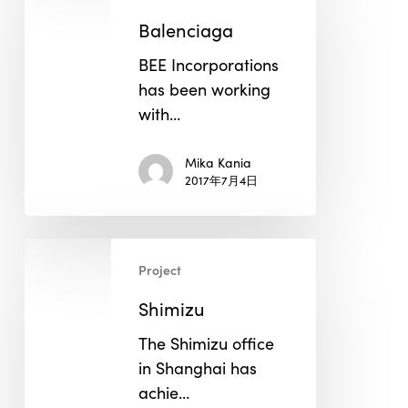
Balenciaga
BEE Incorporations
has been working
with…
Mika Kania
2017年7月4日
Shimizu
Project
Shimizu
The Shimizu office
in Shanghai has
achie…