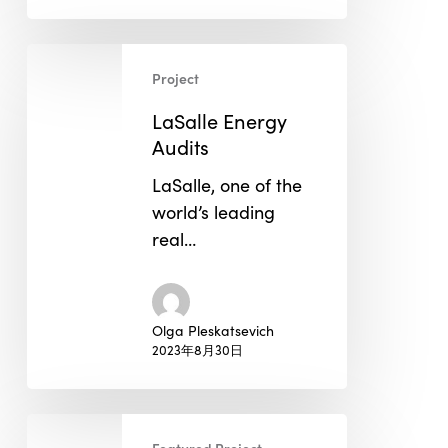
LaSalle
Project
Energy
Audits
LaSalle Energy
Audits
LaSalle, one of the
world’s leading
real…
Olga Pleskatsevich
2023年8月30日
SHANGHAI