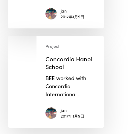
jan
2017年1月9日
Concordia
Project
Hanoi
School
Concordia Hanoi
School
BEE worked with
Concordia
International …
jan
2017年1月9日