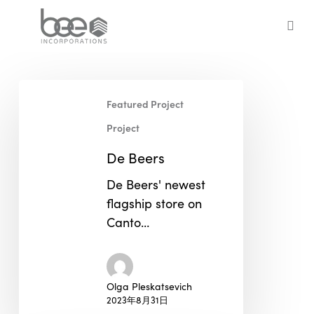
Skip
to
sea
main
content
De
Featured Project
Beers
Project
De Beers
De Beers' newest
flagship store on
Canto…
Olga Pleskatsevich
2023年8月31日