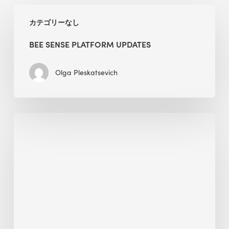
BEE
カテゴリーなし
Sense
Platform
BEE SENSE PLATFORM UPDATES
Updates
Olga Pleskatsevich
Why
Is
Embodied
Carbon
Important
in
Sustainable
Construction?