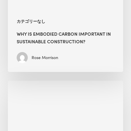
カテゴリーなし
WHY IS EMBODIED CARBON IMPORTANT IN
SUSTAINABLE CONSTRUCTION?
Rose Morrison
Interview
with
Alessandro,
Founder
&
President