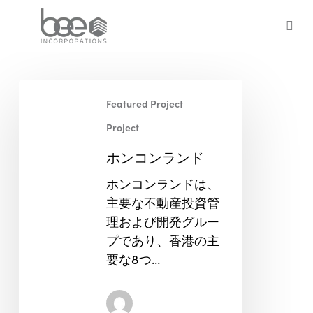
Skip
to
sea
main
content
ホ
Featured Project
ン
コ
Project
ン
ホンコンランド
ラ
ン
ホンコンランドは、
ド
主要な不動産投資管
理および開発グルー
プであり、香港の主
要な8つ…