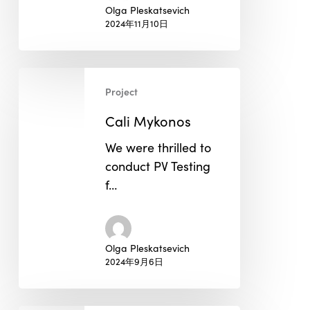
Olga Pleskatsevich
2024年11月10日
Cali
Project
Mykonos
Cali Mykonos
We were thrilled to
conduct PV Testing
f…
Olga Pleskatsevich
2024年9月6日