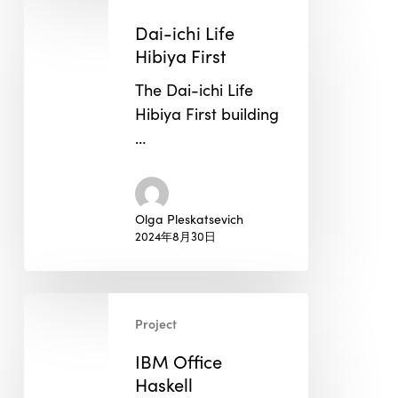
Dai-
ichi
Dai-ichi Life
Life
Hibiya First
Hibiya
The Dai-ichi Life
First
Hibiya First building
…
Olga Pleskatsevich
2024年8月30日
IBM
Project
Office
Haskell
IBM Office
Haskell