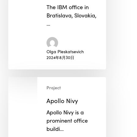
The IBM office in
Bratislava, Slovakia,
…
Olga Pleskatsevich
2024年8月30日
Apollo
Project
Nivy
Apollo Nivy
Apollo Nivy is a
prominent office
buildi…